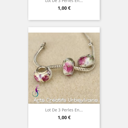
Lot De 3 Perles En...
Prix
1,00 €
Lot De 3 Perles En...
Prix
1,00 €