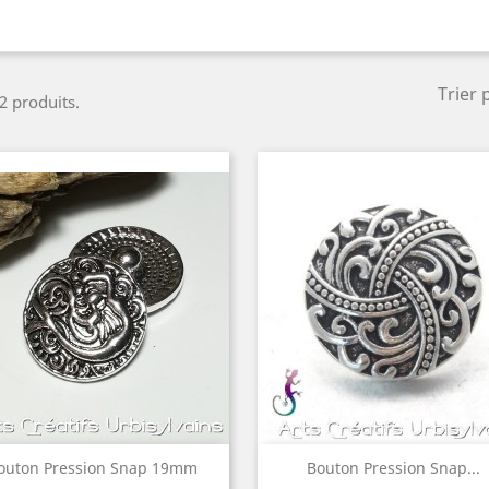
Trier 
 2 produits.
Aperçu rapide
Aperçu rapide


outon Pression Snap 19mm
Bouton Pression Snap...