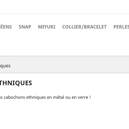
PÉENS
SNAP
MIYUKI
COLLIER/BRACELET
PERLE
iques
THNIQUES
s cabochons ethniques en métal ou en verre !