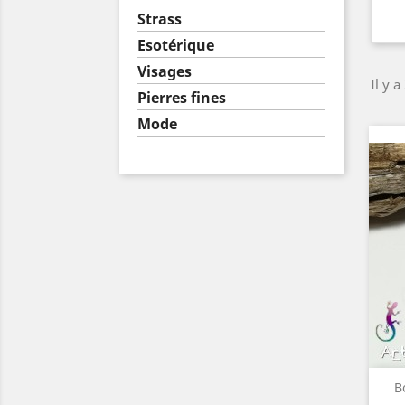
Strass
Esotérique
Visages
Il y a
Pierres fines
Mode
B