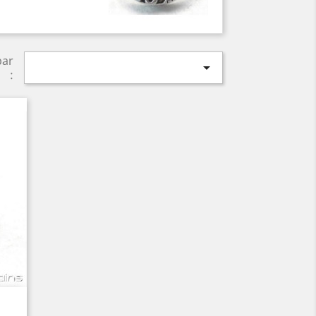
par

: