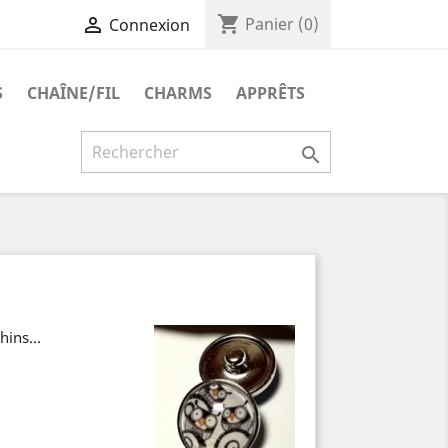
shopping_cart

Panier
(0)
Connexion
S
CHAÎNE/FIL
CHARMS
APPRÊTS

ins...