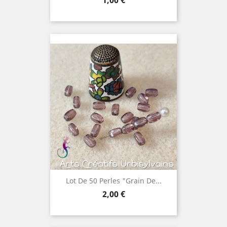
1,00 €
Lot De 50 Perles "grain De...
Prix
2,00 €