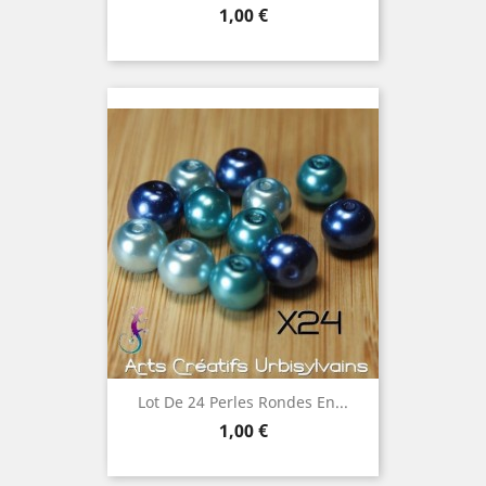
Prix
1,00 €
Lot De 24 Perles Rondes En...
Prix
1,00 €