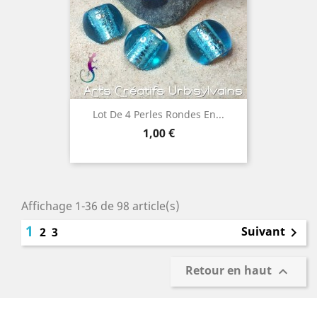
Lot De 4 Perles Rondes En...
Prix
1,00 €
Affichage 1-36 de 98 article(s)
1
Suivant
2
3

Retour en haut
