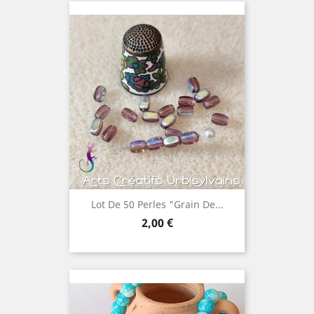
Lot De 50 Perles "grain De...
Prix
2,00 €