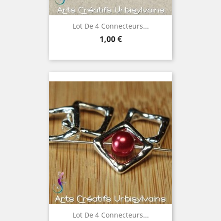
Lot De 4 Connecteurs...
Prix
1,00 €
Lot De 4 Connecteurs...