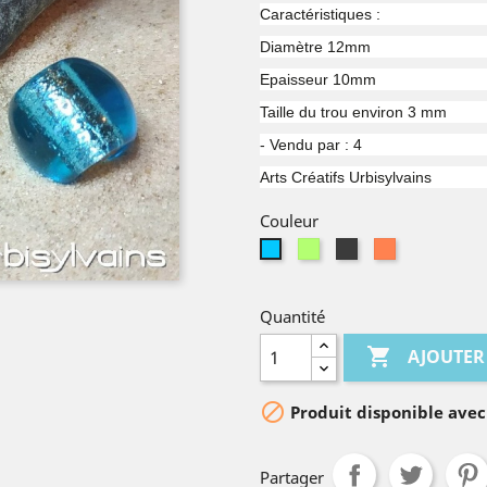
Caractéristiques :
Diamètre 12mm
Epaisseur 10mm
Taille du trou environ 3 mm
- Vendu par : 4
Arts Créatifs Urbisylvains
Couleur
Vert
Gris
Cuivre
Bleu
clair
Quantité

AJOUTER

Produit disponible avec
Partager