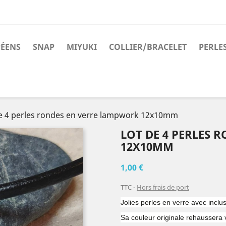
PÉENS
SNAP
MIYUKI
COLLIER/BRACELET
PERLE
e 4 perles rondes en verre lampwork 12x10mm
LOT DE 4 PERLES 
12X10MM
1,00 €
TTC
Hors frais de port
Jolies perles en verre avec inclu
Sa couleur originale rehaussera 