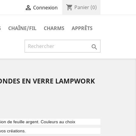
shopping_cart

Panier
(0)
Connexion
S
CHAÎNE/FIL
CHARMS
APPRÊTS

RONDES EN VERRE LAMPWORK
sion de feuille argent. Couleurs au choix
vos créations.